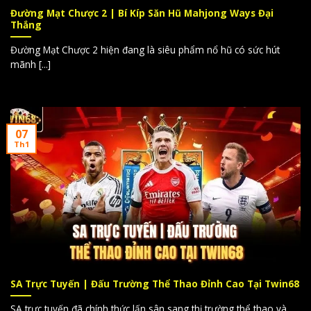
Đường Mạt Chược 2 | Bí Kíp Săn Hũ Mahjong Ways Đại
Thắng
Đường Mạt Chược 2 hiện đang là siêu phẩm nổ hũ có sức hút
mãnh [...]
07
Th1
SA Trực Tuyến | Đấu Trường Thể Thao Đỉnh Cao Tại Twin68
SA trực tuyến đã chính thức lấn sân sang thị trường thể thao và