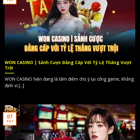
WON CASINO | Sảnh Cược Đẳng Cấp Với Tỷ Lệ Thắng Vượt
Trội
WON CASINO hiện đang là tâm điểm chú ý tại cổng game, khẳng
định vị [...]
07
Th1