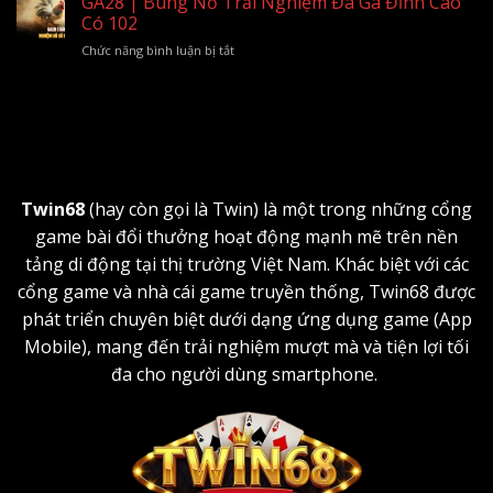
GA28 | Bùng Nổ Trải Nghiệm Đá Gà Đỉnh Cao
Cá
Viên
Ông
Có 102
Cược
Việt
Vua
Thể
Chức năng bình luận bị tắt
ở
Sới
Thao
GA28
Gà
Điện
|
Philippines
Tử
Bùng
Tại
Top
Nổ
Cổng
1
Trải
Game
Nghiệm
Twin68
Đá
Gà
Twin68
(hay còn gọi là Twin) là một trong những cổng
Đỉnh
game bài đổi thưởng hoạt động mạnh mẽ trên nền
Cao
Có
tảng di động tại thị trường Việt Nam. Khác biệt với các
102
cổng game và nhà cái game truyền thống, Twin68 được
phát triển chuyên biệt dưới dạng ứng dụng game (App
Mobile), mang đến trải nghiệm mượt mà và tiện lợi tối
đa cho người dùng smartphone.