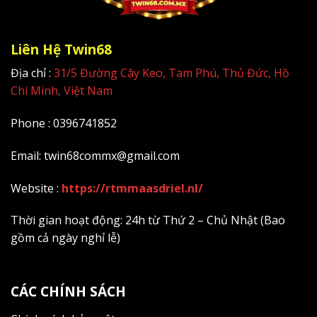
Liên Hệ Twin68
Địa chỉ :
31/5 Đường Cây Keo, Tam Phú, Thủ Đức, Hồ
Chí Minh, Việt Nam
Phone : 0396741852
Email:
twin68commx@gmail.com
Website :
https://rtmmaasdriel.nl/
Thời gian hoạt động: 24h từ Thứ 2 – Chủ Nhật (Bao
gồm cả ngày nghỉ lễ)
CÁC CHÍNH SÁCH