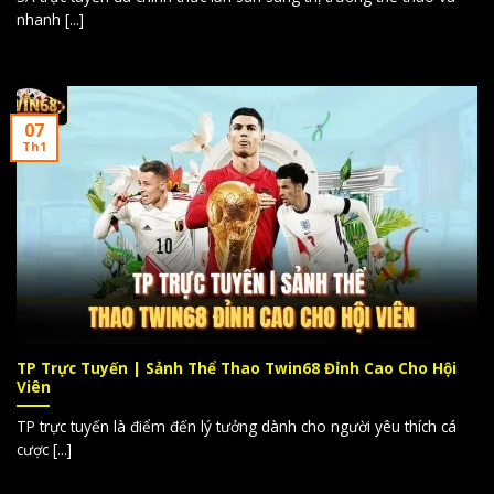
nhanh [...]
07
Th1
TP Trực Tuyến | Sảnh Thể Thao Twin68 Đỉnh Cao Cho Hội
Viên
TP trực tuyến là điểm đến lý tưởng dành cho người yêu thích cá
cược [...]