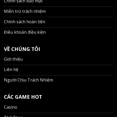
Chính sách bảo mật
Miễn trừ trách nhiệm
Chính sách hoàn tiền
Điều khoản điều kiện
VỀ CHÚNG TÔI
Giới thiệu
Liên hệ
Người Chịu Trách Nhiệm
CÁC GAME HOT
Casino