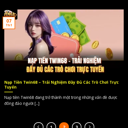
07
Th1
Nạp Tiền Twin68 – Trải Nghiệm Đầy Đủ Các Trò Chơi Trực
Tuyến
Nạp tiền Twin68 đang trở thành một trong những vấn đề được
đông đảo người [...]
1
2
3