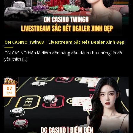
ON CASINO Twin68 | Livestream Sắc Nét Dealer Xinh Đẹp
ON CASINO hiện là điểm đến hàng đầu dành cho những tín đồ
yêu thích [...]
07
Th1