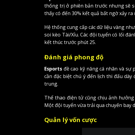
thống trị ở phiên bản trước nhưng sẽ s
thấy có đến 30% kết quả bất ngờ xảy ra 
Hệ thống cung cấp các dữ liệu vàng như 
soi kèo Tài/Xỉu. Các đội tuyển có lối đ
kết thúc trước phút 25.
Đánh giá phong độ
Esports
đề cao kỹ năng cá nhân và sự ph
cần đặc biệt chú ý đến lịch thi đấu dà
trung.
Thể thao điện tử cũng chịu ảnh hưởng l
Một đội tuyển vừa trải qua chuyến bay d
Quản lý vốn cược