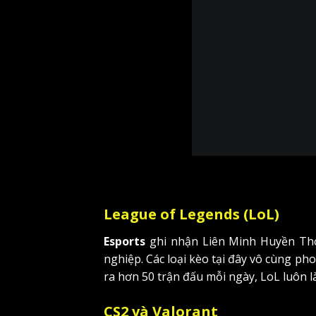
League of Legends (LoL)
Esports
ghi nhận Liên Minh Huyền Tho
nghiệp. Các loại kèo tại đây vô cùng ph
ra hơn 50 trận đấu mỗi ngày, LoL luôn l
CS2 và Valorant