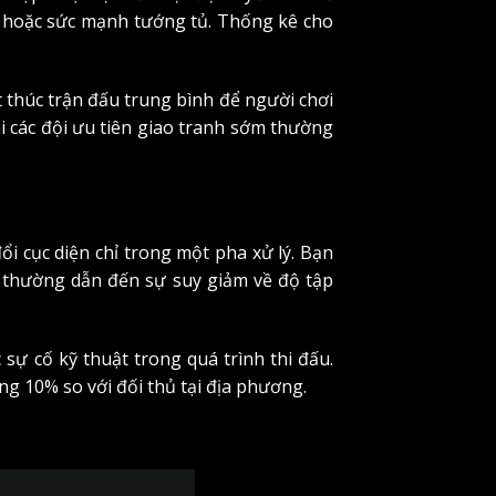
ng hoặc sức mạnh tướng tủ. Thống kê cho
t thúc trận đấu trung bình để người chơi
hi các đội ưu tiên giao tranh sớm thường
ổi cục diện chỉ trong một pha xử lý. Bạn
ần thường dẫn đến sự suy giảm về độ tập
sự cố kỹ thuật trong quá trình thi đấu.
ng 10% so với đối thủ tại địa phương.