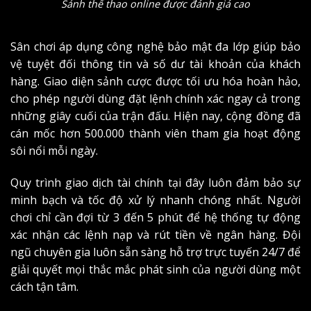
Sảnh thể thao online được đánh giá cao
Sân chơi áp dụng công nghệ bảo mật đa lớp giúp bảo
vệ tuyệt đối thông tin và số dư tài khoản của khách
hàng. Giao diện sảnh cược được tối ưu hóa hoàn hảo,
cho phép người dùng đặt lệnh chính xác ngay cả trong
những giây cuối của trận đấu. Hiện nay, cộng đồng đã
cán mốc hơn 500.000 thành viên tham gia hoạt động
sôi nổi mỗi ngày.
Quy trình giao dịch tài chính tại đây luôn đảm bảo sự
minh bạch và tốc độ xử lý nhanh chóng nhất. Người
chơi chỉ cần đợi từ 3 đến 5 phút để hệ thống tự động
xác nhận các lệnh nạp và rút tiền về ngân hàng. Đội
ngũ chuyên gia luôn sẵn sàng hỗ trợ trực tuyến 24/7 để
giải quyết mọi thắc mắc phát sinh của người dùng một
cách tận tâm.