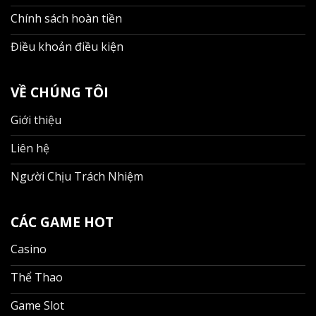
Chính sách hoàn tiền
Điều khoản điều kiện
VỀ CHÚNG TÔI
Giới thiệu
Liên hệ
Người Chịu Trách Nhiệm
CÁC GAME HOT
Casino
Thể Thao
Game Slot