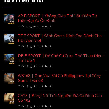
BÀI VIẾT MỚI NHẤT
AP E-SPORT | Không Gian Thi Đấu Điện Tử
Hiện Đại Và Ổn Định
Chức năng bình luận bị tắt
ở
AP
E-
TF E-SPORT | Sảnh Game Đỉnh Cao Dành Cho
SPORT
Hội Viên Việt
|
Chức năng bình luận bị tắt
ở
Không
TF
Gian
E-
DB E-SPORT | Đế Chế Cá Cược Thể Thao Điện
Thi
SPORT
Tử Top 1
Đấu
|
Điện
Chức năng bình luận bị tắt
ở
Sảnh
Tử
DB
Game
Hiện
E-
WS168 | Ông Vua Sới Gà Philippines Tại Cổng
Đỉnh
Đại
SPORT
Game Twin68
Cao
Và
|
Dành
Ổn
Chức năng bình luận bị tắt
ở
Đế
Cho
Định
WS168
Chế
Hội
|
GA28 | Bùng Nổ Trải Nghiệm Đá Gà Đỉnh Cao
Cá
Viên
Ông
Có 102
Cược
Việt
Vua
Thể
Chức năng bình luận bị tắt
ở
Sới
Thao